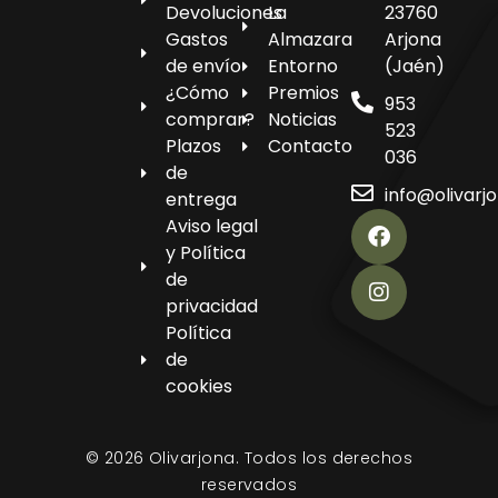
Devoluciones
La
23760
Gastos
Almazara
Arjona
de envío
Entorno
(Jaén)
¿Cómo
Premios
953
comprar?
Noticias
523
Plazos
Contacto
036
de
info@olivarj
entrega
Aviso legal
y Política
de
privacidad
Política
de
cookies
© 2026 Olivarjona. Todos los derechos
reservados