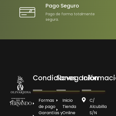
Pago Seguro
Paga de forma totalmente
segura.
Condiciones
Navegación
Informac
Olivarjona
AOVE de Arjona
Formas
Inicio
C/
de pago
Tienda
Alcubilla
Garantías y
Online
S/N