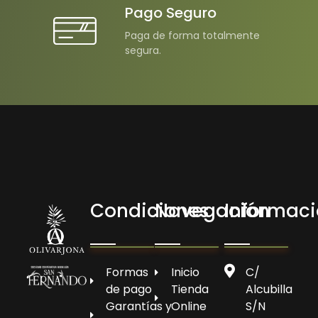
Pago Seguro
Paga de forma totalmente
segura.
Condiciones
Navegación
Informac
Olivarjona
AOVE de Arjona
Formas
Inicio
C/
de pago
Tienda
Alcubilla
Garantías y
Online
S/N