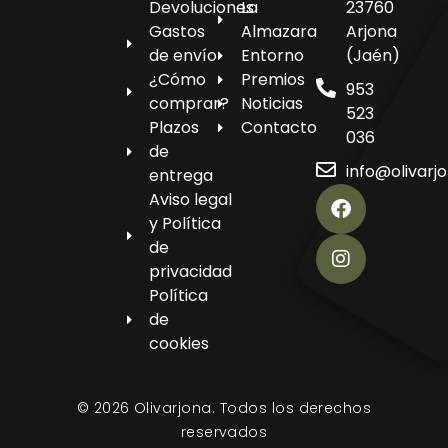
Devoluciones
La
23760
Gastos
Almazara
Arjona
de envío
Entorno
(Jaén)
¿Cómo
Premios
953
comprar?
Noticias
523
Plazos
Contacto
036
de
info@olivarj
entrega
Aviso legal
y Política
de
privacidad
Política
de
cookies
© 2026 Olivarjona. Todos los derechos
reservados