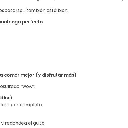
a espesarse… también está bien.
 mantenga perfecto
ara comer mejor (y disfrutar más)
 resultado “wow”:
iflor)
plato por completo.
 y redondea el guiso.