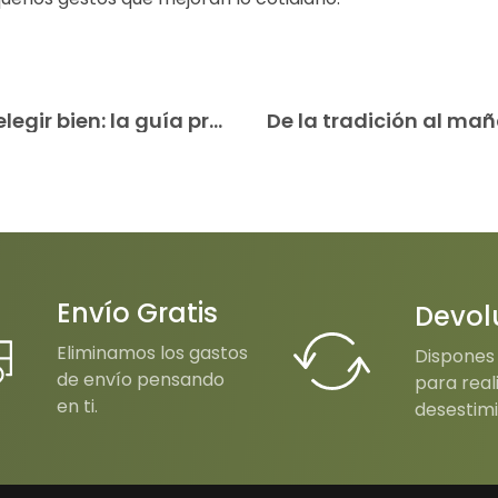
Cómo leer la etiqueta de un AOVE y elegir bien: la guía práctica para acertar siempre
Envío Gratis
Devol
Eliminamos los gastos
Dispones 
de envío pensando
para real
en ti.
desestimi