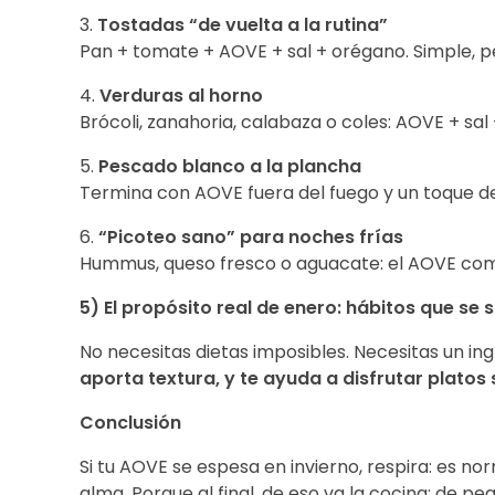
3.
Tostadas “de vuelta a la rutina”
Pan + tomate + AOVE + sal + orégano. Simple, p
4.
Verduras al horno
Brócoli, zanahoria, calabaza o coles: AOVE + sal
5.
Pescado blanco a la plancha
Termina con AOVE fuera del fuego y un toque de 
6.
“Picoteo sano” para noches frías
Hummus, queso fresco o aguacate: el AOVE como t
5) El propósito real de enero: hábitos que se 
No necesitas dietas imposibles. Necesitas un in
aporta textura, y te ayuda a disfrutar platos 
Conclusión
Si tu AOVE se espesa en invierno, respira: es no
alma. Porque al final, de eso va la cocina: de p