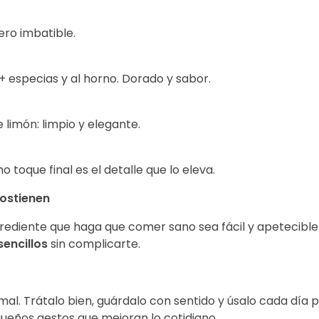
ero imbatible.
 + especias y al horno. Dorado y sabor.
limón: limpio y elegante.
oque final es el detalle que lo eleva.
sostienen
grediente que haga que comer sano sea fácil y apetecible
sencillos
sin complicarte.
rmal. Trátalo bien, guárdalo con sentido y úsalo cada día 
equeños gestos que mejoran lo cotidiano.