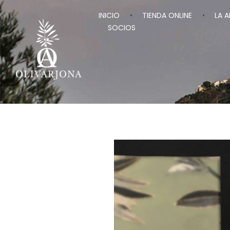
INICIO
TIENDA ONLINE
LA 
SOCIOS
Olivarjona
AOVE de Arjona