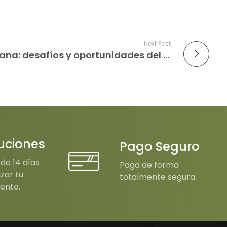
Next Post
De la tradición al mañana: desafíos y oportunidades del olivar en la campiña de Jaén
uciones
Pago Seguro
de 14 días
Paga de forma
izar tu
totalmente segura.
ento.