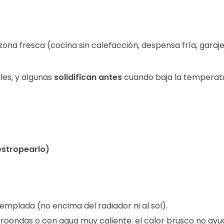
 zona fresca (cocina sin calefacción, despensa fría, gara
ales, y algunas
solidifican antes
cuando baja la temperatu
estropearlo)
templada (no encima del radiador ni al sol).
croondas o con agua muy caliente: el calor brusco no ayu