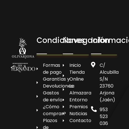
Condiciones
Navegación
Informac
Olivarjona
AOVE de Arjona
Formas
Inicio
C/
de pago
Tienda
Alcubilla
Garantías y
Online
S/N
Devoluciones
La
23760
Gastos
Almazara
Arjona
de envío
Entorno
(Jaén)
¿Cómo
Premios
953
comprar?
Noticias
523
Plazos
Contacto
036
de